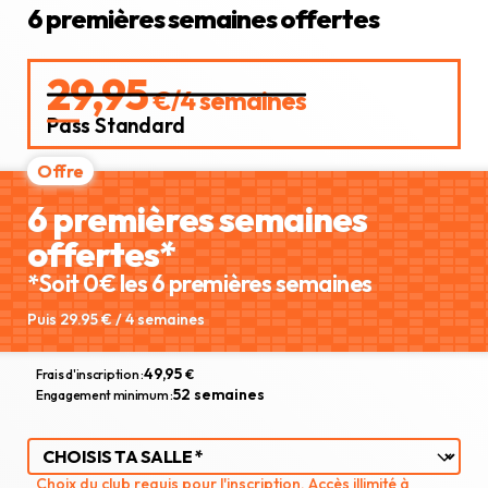
6 premières semaines offertes
29,95
€/4 semaines
Pass Standard
6 premières semaines
offertes*
*Soit 0€ les 6 premières semaines
Puis 29.95 € / 4 semaines
49,95
Frais d'inscription :
€
52 semaines
Engagement minimum :
Choix du club requis pour l'inscription. Accès illimité à