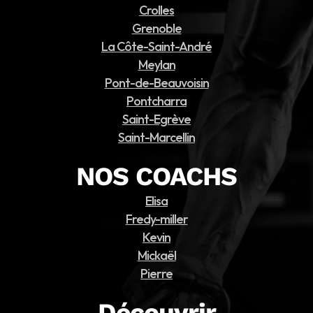
Crolles
Grenoble
La Côte-Saint-André
Meylan
Pont-de-Beauvoisin
Pontcharra
Saint-Egrève
Saint-Marcellin
NOS COACHS
Elisa
Fredy-miller
Kevin
Mickaël
Pierre
Découvrir