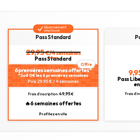
Abonnement
sélectionné
Pass Standard
P
29,95
€/4 semaines
Pass Standard
6 premières semaines offertes*
9,9
*Soit 0€ les 6 premières semaines
Pass Lib
Puis 29.95 € / 4 semaines
e
49,95
Frais d'in
Frais d'inscription :
€
🔥6 semaines offertes
Profitez en vite