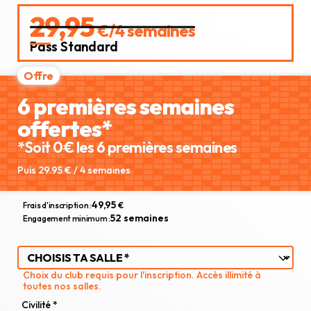
29,95
€/4 semaines
Pass Standard
6 premières semaines
offertes*
*Soit 0€ les 6 premières semaines
Puis 29.95 € / 4 semaines
49,95
Frais d'inscription :
€
52 semaines
Engagement minimum :
Choix du club requis pour l'inscription. Accès illimité à
toutes nos salles.
Civilité *