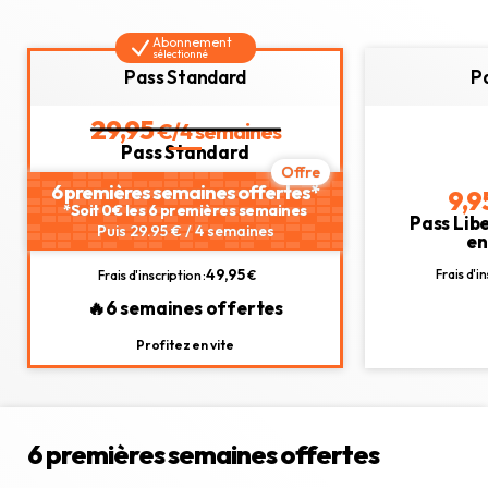
Abonnement
sélectionné
Pass Standard
P
29,95
€/4 semaines
Pass Standard
6 premières semaines offertes*
9,9
*Soit 0€ les 6 premières semaines
Pass Lib
Puis 29.95 € / 4 semaines
e
49,95
Frais d'in
Frais d'inscription :
€
🔥6 semaines offertes
Profitez en vite
6 premières semaines offertes