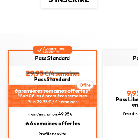
Abonnement
sélectionné
Pass Standard
P
29,95
€/4 semaines
Pass Standard
6 premières semaines offertes*
9,9
*Soit 0€ les 6 premières semaines
Pass Lib
Puis 29.95 € / 4 semaines
e
49,95
Frais d'in
Frais d'inscription :
€
🔥6 semaines offertes
Profitez en vite